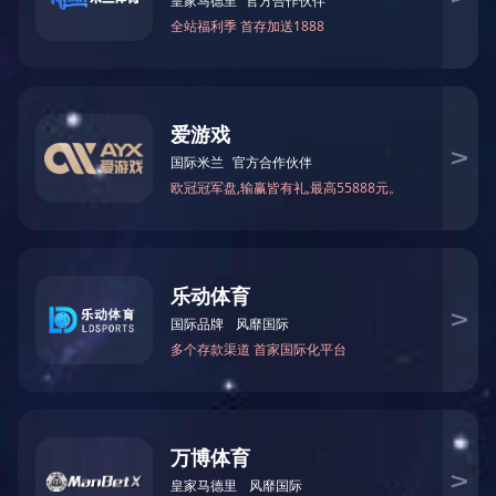
船用低压
船用低压
船用低压
船用低压
查
查
查
查
空气瓶
空气瓶
空气瓶
空气瓶
看
看
看
看
详
详
详
详
情
情
情
情
爱游戏官方网站-爱游戏aiyouxi(中国)
爱游戏官方网站-爱游戏aiyouxi(中国)
爱游戏官方网站-爱游戏aiyouxi
爱游戏官方网站-
船用低压
船用带缆
船用电舾
船用电舾
查
查
查
查
空气瓶
桩
配件
托架
看
看
看
看
详
详
详
详
情
情
情
情
爱游戏官方网站-爱游戏aiyouxi(中国)
爱游戏官方网站-爱游戏aiyouxi(中国)
爱游戏官方网站-爱游戏aiyouxi
爱游戏官方网站-
船用镀锌
船用镀锌
船用管支
船用管支
查
查
查
查
管舾件
管子
架
架
看
看
看
看
详
详
详
详