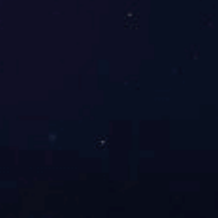
船用低
船用低压空
查看详
哪些化