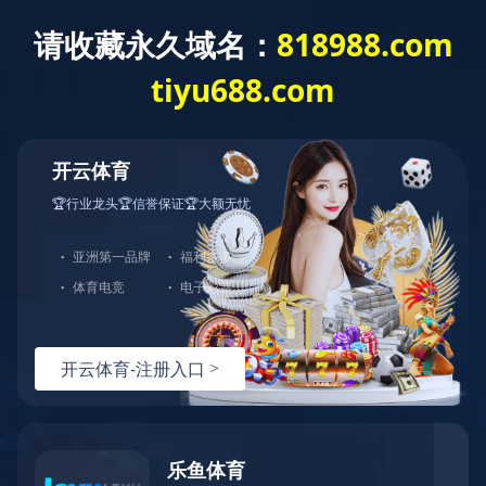
爱游戏官方网站
欢迎光临爱游戏官方网站-爱游戏aiyouxi(中国) 官网，全国咨询热线：1
爱游戏官方网
站-爱游戏
aiyouxi(中国)
公司简介
产品展示
工程