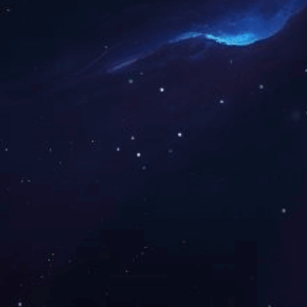
工程案例
工程案
微信
手机站