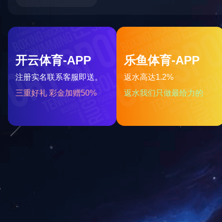
上一条:
工程案例
同类产品