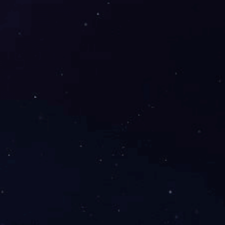
工程案例
工程案例
产品分类
Product
反应釜
船用低压空气瓶
换热器
非标容器