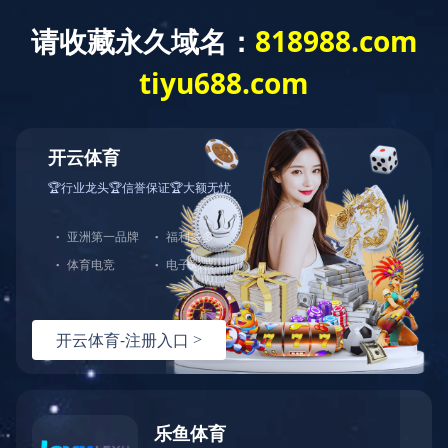
爱游戏官方网站
欢迎光临爱游戏官方网站-爱游戏aiyouxi(中国) 官网，全国咨询热线：1
爱游戏官方网
站-爱游戏
aiyouxi(中国)
公司简介
产品展示
工程
>
您现在的位置：
爱游戏官方网站-爱游戏aiyouxi(中国)
工程案例