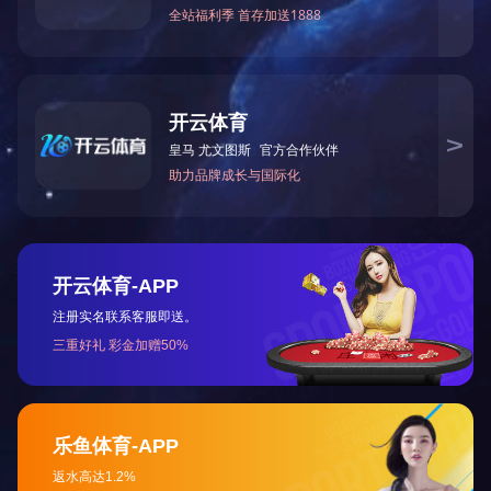
工程案例
工程案例
微信
手机站
联
手
手
电
微信二维码
查看手机站
网