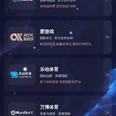
上一条:
工程案例
同类产品