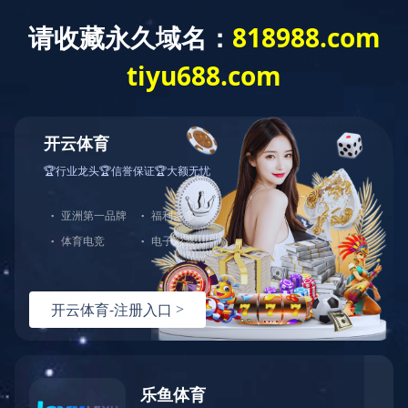
爱游戏官方网站
欢迎光临爱游戏官方网站-爱游戏aiyouxi(中国) 官网，全国咨询热线：1
爱游戏官方网
站-爱游戏
aiyouxi(中国)
公司简介
产品展示
工程
>
您现在的位置：
爱游戏官方网站-爱游戏aiyouxi(中国)
车间设备
WORKSHOP