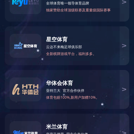
车间设备
EQUIPMENT
主营：压力容器、反应釜、换热器、塔器的设计生产施工与
技术服务为一体的综合性企业
总计1页 [
1
]
微信
手机站
联
手
手
电
微信二维码
查看手机站
网