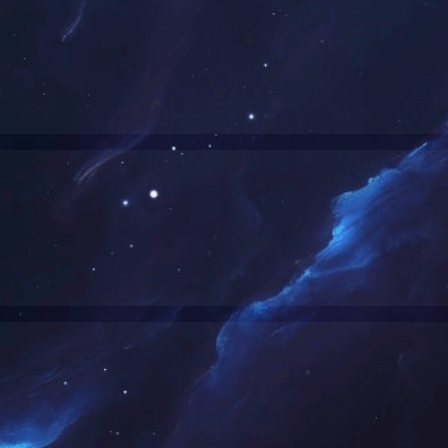
备及管道安装
换热器
非标容器
用金属配件
撬装多功能集油器
化工设备及
ODUCT DISP
化工设备及管道安装
器、反应釜、换热器、塔器的设计生产施工与技术服务为一