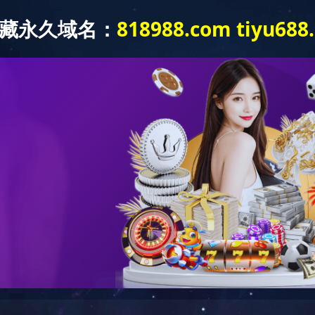
热线：18605375526
工程案例
新闻资讯
厂房展示
车间设备