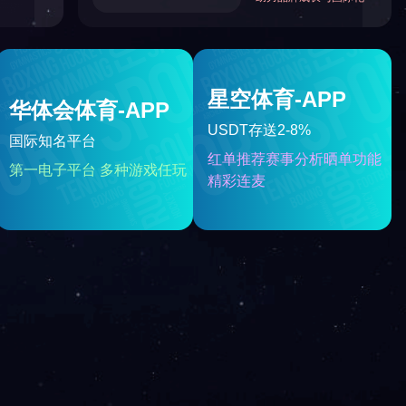
产品分类
Product
反应釜
船用低压空气瓶
换热器
非标容器
压力容器
塔器
船用金属配件
撬装多功能集油器
化工设备及管道安装