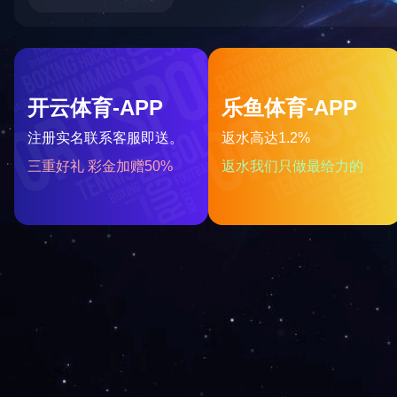
微信
手机站
微信二维码
查看手机站
版权所有：
爱游戏官方网站-爱游戏aiyouxi(中国)