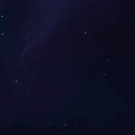
例
工程案例
联系我们
Contact Us
联系人：边经理
手机：18605375526
手机：13863755665