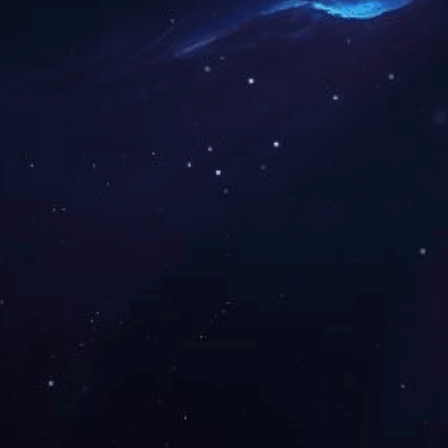
工程案例
工程案
微信
手机站