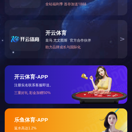
船用低压空气瓶
船用低压空气瓶
微信
手机站
联
手