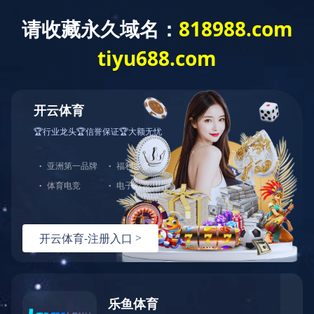
爱游戏官方网站
欢迎光临爱游戏官方网站-爱游戏aiyouxi(中国) 官网，全国咨询热线：1
爱游戏官方网
站-爱游戏
aiyouxi(中国)
公司简介
产品展示
工程
>
您现在的位置：
爱游戏官方网站-爱游戏aiyouxi(中国)
船用低压空气瓶
反应釜
船用低压空气瓶