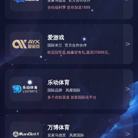
上一条:
船用低压空气瓶
同类产品