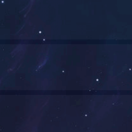
压空气瓶
换热器
非标容器
用金属配件
撬装多功能集油器
化工设备及
船用低压空气瓶
船用低压空气瓶 2025-10-28 本文被阅读 5592 次