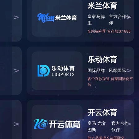
压力容器
塔器
管道安装