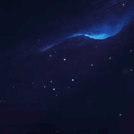
下一条:
船用低压空气瓶
同类产品
船用低压空气瓶
船用低压