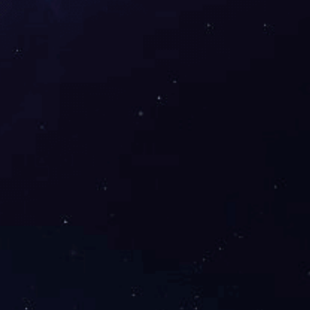
船用低压空气瓶
低压空气瓶
船用低压空气瓶