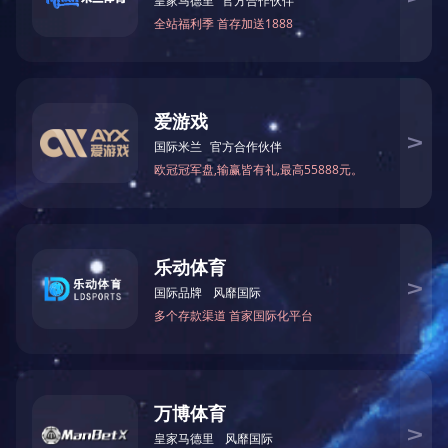
上一条:
船用低压空气瓶
同类产品