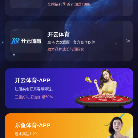
船用低压空气瓶
船用低压空气瓶
微信
手机站
联
手