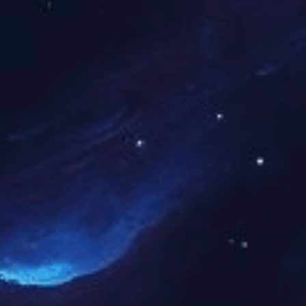
本公司主要经营压力容器、反应
爱游戏官方网站-爱游戏aiyouxi(中国) 成立于201
D级压力容器生产许可证，CCS中国船级社工厂认可：船用压力
ISO
公司专业从事压力容器、金属制品、金属结构件的生产加
专业的管理、精干的销售团队积极开拓市场。采用目前
公司现有员工106人，其中各类专业技术人员13人，高 
爱游戏官方网站-爱游戏aiyouxi(中国) 始终坚持