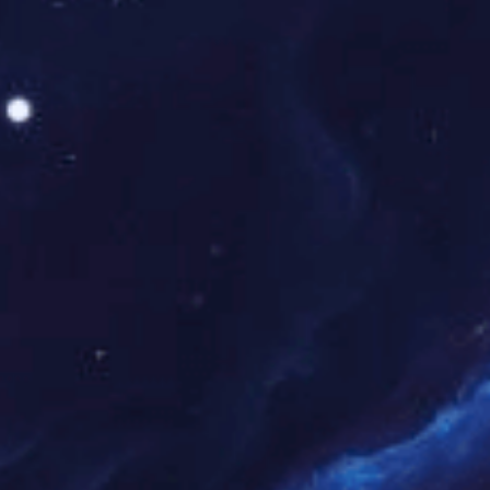
-爱游戏aiyouxi(中国)
爱游戏官方网站-爱游戏aiyouxi
子
船用管支架
查看详情
ABOUT US
网站-爱游戏aiyou