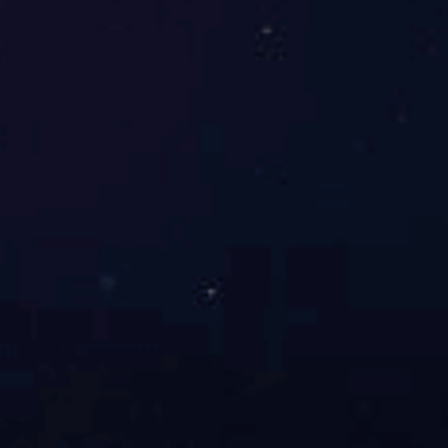
商家
质量可靠
采用精
依赖
信誉为重
的
GINEERING C
工程案例
头、不锈钢封头、压力容器。“有朋自远方来不亦乐乎”，期