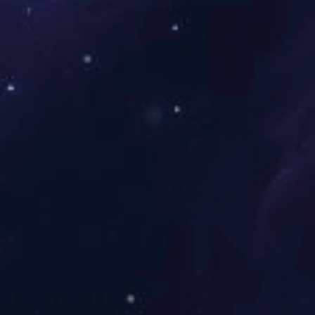
本”的现代化管理体
爱游戏官方网站-爱
本公司主要经营压力容器、反应