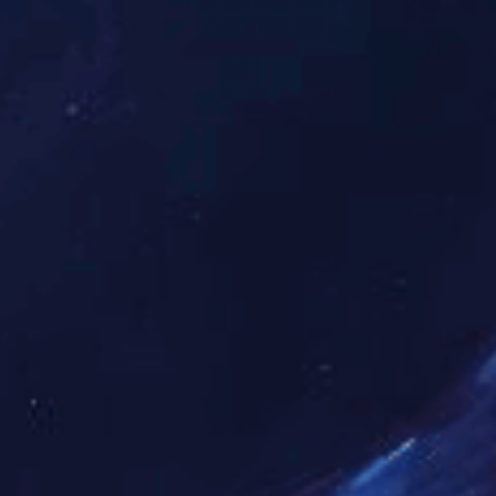
船用低压空气瓶
查看详情
查看详情
(中国)
爱游戏官方网站-爱游戏aiyouxi(中国)
船用电舾托架
查看详情
查看详情