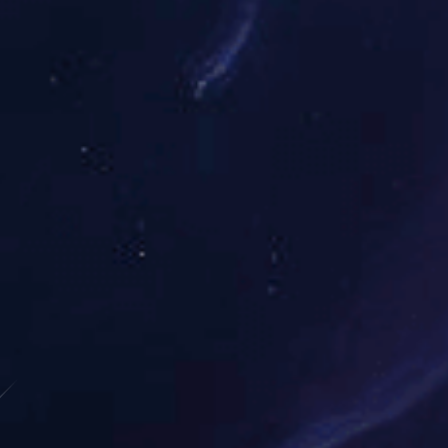
船用低压空气瓶
船用低压空
查看详情
爱游戏官方网站-爱游戏aiyouxi(中国)
爱游戏官方网站
船用低压空气瓶
船用带缆桩
查看详情