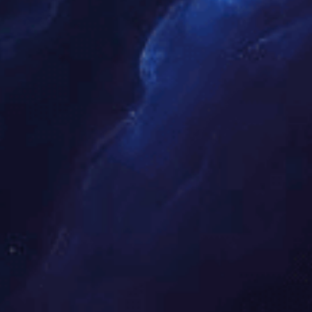
釜、换热器、船用低压空气瓶、塔器、撬装多功
6 年7月，位于山东省济宁市高新区王因工业园，公司占地4000 平
容器生产许可证。取得了ISO14001:2015环境管理体系认证证
9001:2015质量管理体系认证证书，公司前后取得产品实用新型专
工制造、船用配套设备的加工等；公司是集生产、安装、施工、
行业的技术和设备，不断创新，锐意进取，专注于打造石油化工
级工程师2人，工程师5人，焊接工人30人（其中持有特种设备
盖机械、化工、无损检测、焊接等。。
“质量至上，客户至上”的宗旨，本着“开拓创新，务实求效”的精