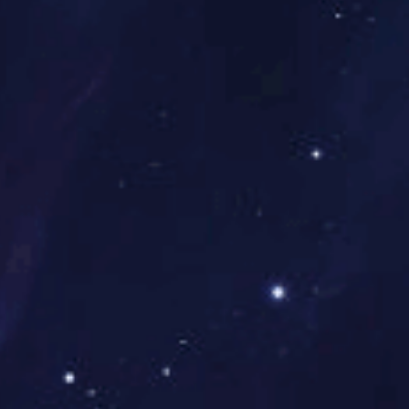
气瓶
船用低压空气瓶
查看详情
-爱游戏aiyouxi(中国)
爱游戏官方网站-爱游戏aiyouxi
船用电舾配件
查看详情