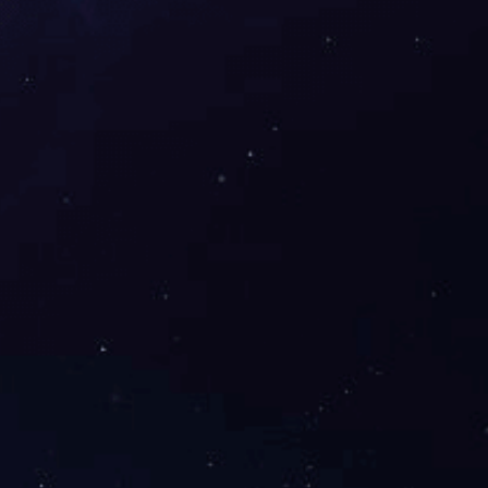
反应釜
反应釜
反应釜