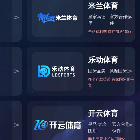
压力容器
塔器
管道安装