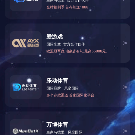
上一条:
反应釜
同类产品