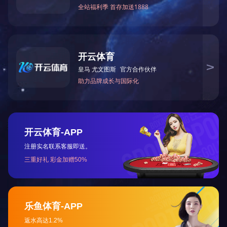
反应釜
反应釜
微信
手机站
联
手