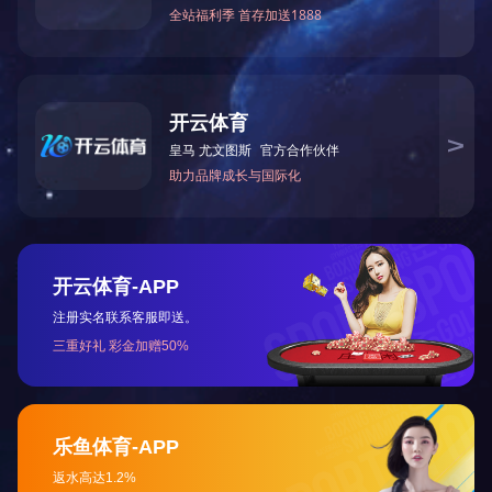
塔器
塔器
微信
手机站
联
手