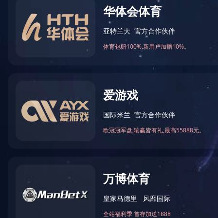
>
您现在的位置：
爱游戏官方网站-爱游戏aiyouxi(中国)
非标容
反应釜
船用低压空气瓶
船