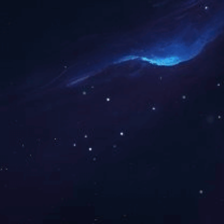
上一条:
储罐类
同类产品
排污扩容器
储罐