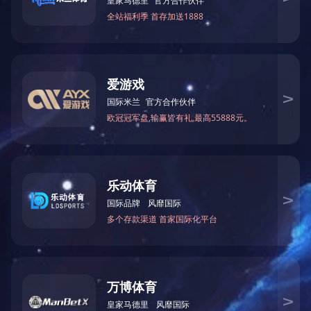
上一条:
换热器
同类产品