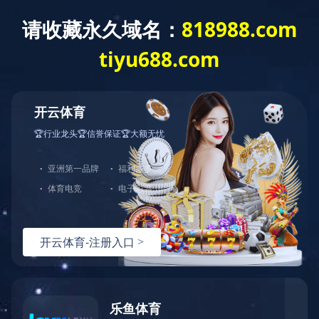
爱游戏官方网站
欢迎光临爱游戏官方网站-爱游戏aiyouxi(中国) 官网，全国咨询热线：1
爱游戏官方网
站-爱游戏
aiyouxi(中国)
公司简介
产品展示
工程
>
您现在的位置：
爱游戏官方网站-爱游戏aiyouxi(中国)
换热器
反应釜
船用低压空气瓶