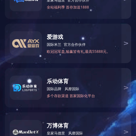
上一条:
换热器
同类产品