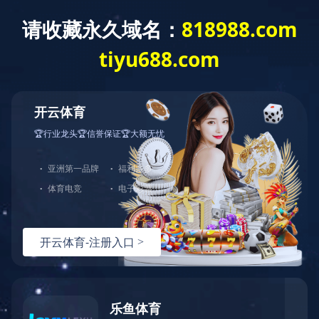
爱游戏官方网站
欢迎光临爱游戏官方网站-爱游戏aiyouxi(中国) 官网，全国咨询热线：1
爱游戏官方网
站-爱游戏
aiyouxi(中国)
公司简介
产品展示
工程
>
您现在的位置：
爱游戏官方网站-爱游戏aiyouxi(中国)
联系我们
CONTACT US