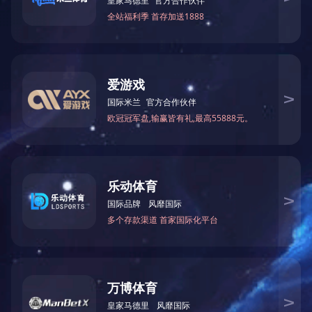
上一条:
带缆桩
同类产品