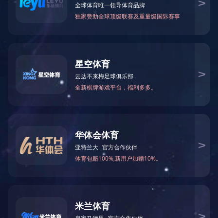
2025
船用低压空气瓶厂家给大家介绍
12/15
被阅读：
1490次
船用低压空气瓶厂家
给大家介绍一下船用低压空气瓶给船舶带来哪些用途
船用低压空气瓶主要是给船舶储存压缩空气的一种设备，船用低压空气瓶分
于船舶储存压缩空气，启动船舶主、辅柴油机及鸣放汽笛及其他用途。
船用低压空气瓶也是可以定制的，因为船用低压空气瓶生产厂家凯能科技是可
A型船用空气瓶：主要用由瓶头阀和钢制筒体组成，筒体上设有手孔（或
筒体、封头、人孔装置、进气阀、安全阀、压力表盒压力表阀、泄气阀和