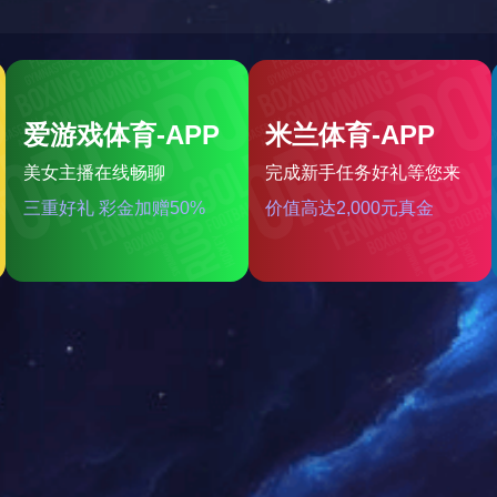
骤降。
气源或氮气瓶等，通过充气阀门向空气瓶内充入气体。
额定工作压力范围内。
阀在设定压力下能够准确开启和关闭，以保障空气瓶的安全性。
同时，定期对空气瓶进行监控和维护，确保其长期稳定运行。
用说明书的要求。
化。
行处理。