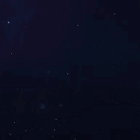
下一条:
非标压力容器有哪些特点
联系我们
Contact Us
联系人：边经理
手机：18605375526
手机：13863755665
电话：0537-3865111 0537-3863111
网址：appsconllc.com
地址：山东省济宁市高新区王因工业园