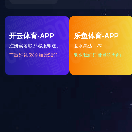
在放气过程中，需密切注意压力表的读数，避免放气过快导致压力
低压调整：
若空气瓶内压力低于额定工作压力，需进行充气操作。使用压缩空
在充气过程中，同样需密切注意压力表的读数，确保压力逐渐升至
安全阀校验：
在进行压力调整的同时，需对空气瓶的安全阀进行校验。确保安全
记录与监控：
每次进行压力检查和调整后，需详细记录检查结果和调整措施。
二、注意事项
在进行压力检查和调整时，需严格遵守船舶安全操作规程和厂家使
使用的检测工具和设备，确保检查结果的准确性和可靠性。
在操作过程中，需保持警惕并注意观察压力表等指示仪器的读数变
若发现空气瓶存在异常或故障情况，需及时报告并采取相应措施进