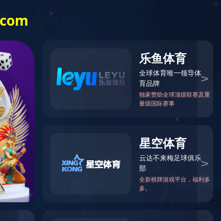
爱游戏官方
产品展示
联系我们
网站-爱游戏
aiyouxi(中
国)
联系我们