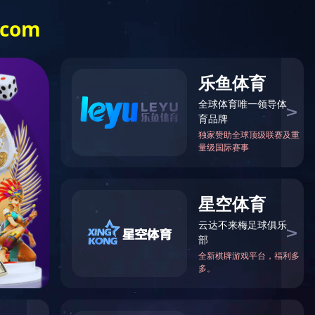
爱游戏官方
产品展示
联系我们
网站-爱游戏
aiyouxi(中
国)
联系我们