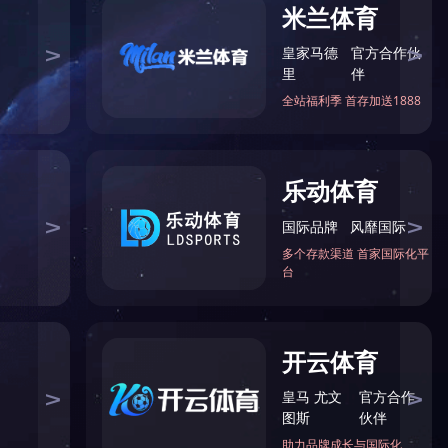
压力容器
塔器
管道安装
LAY
体的综合性企业
上一页
下一页