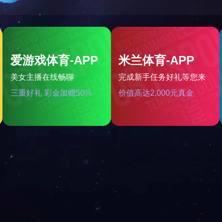
联系我们
Contact Us
联系人：边经理
手机：18605375526
手机：13863755665
电话：0537-3865111 0537-3863111
网址：appsconllc.com
地址：山东省济宁市高新区王因工业园
备案号：