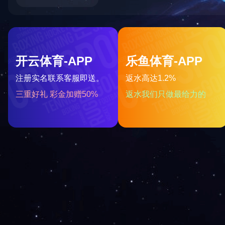
微信
手机站
微信二维码
查看手机站
版权所有：
爱游戏官方网站-爱游戏aiyouxi(中国)