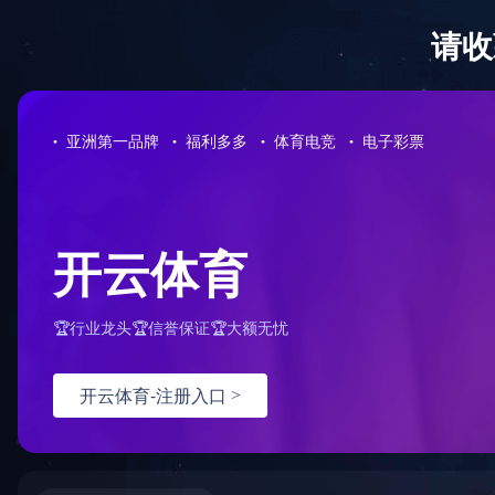
爱游戏官方网站
欢迎光临爱游戏官方网站-爱游戏aiyouxi(中国) 官网，全国咨询
爱游戏官方网
站-爱游戏
aiyouxi(中国)
公司简介
产品展示