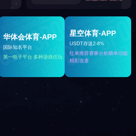
产品分类
Product
反应釜
船用低压空气瓶
换热器
非标容器
压力容器
塔器
船用金属配件
撬装多功能集油器
化工设备及管道安装