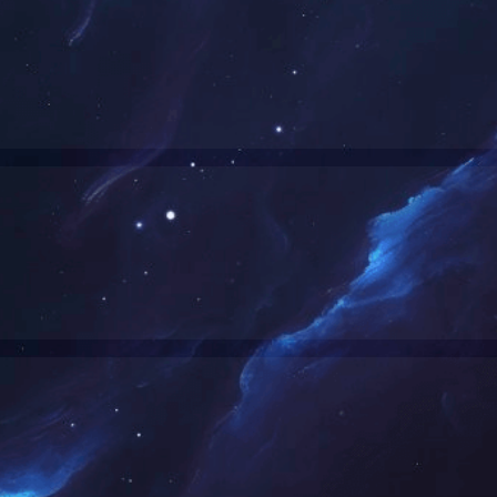
示
换热器
非标容器
用金属配件
撬装多功能集油器
化工设备及
ODUCT DISP
产品展示
器、反应釜、换热器、塔器的设计生产施工与技术服务为一