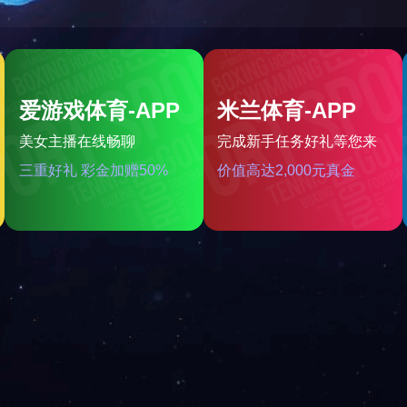
联系我们
Contact Us
联系人：边经理
手机：18605375526
手机：13863755665
电话：0537-3865111 0537-3863111
网址：appsconllc.com
地址：山东省济宁市高新区王因工业园
备案号：