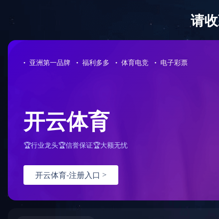
爱游戏官方网站
欢迎光临爱游戏官方网站-爱游戏aiyouxi(中国) 官网，全国咨询
爱游戏官方网
站-爱游戏
aiyouxi(中国)
公司简介
产品展示