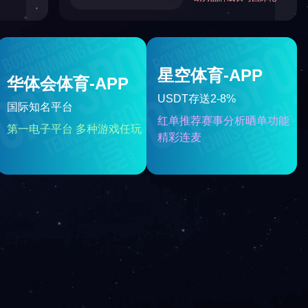
产品分类
Product
反应釜
船用低压空气瓶
换热器
非标容器
压力容器
塔器
船用金属配件
撬装多功能集油器
化工设备及管道安装